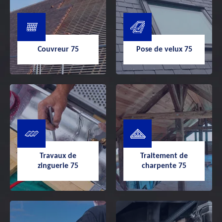
Couvreur 75
Pose de velux 75
Couvreur 75
Pose de velux
Travaux de
Traitement de
75
zinguerie 75
charpente 75