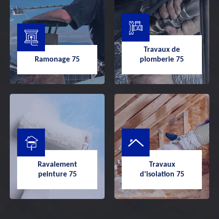
Travaux de
Traitement de
Travaux de
zinguerie 75
charpente 75
Ramonage 75
plomberie 75
Ramonage 75
Travaux de
Ravalement
Travaux
plomberie 75
peinture 75
d'isolation 75